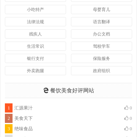
小吃特产
母婴育儿
法律法规
语言翻译
残疾人
办公文档
生活常识
驾校学车
银行支付
保险服务
外卖跑腿
政府组织
餐饮美食好评网站
1
汇源果汁
0
2
美食天下
0
3
绝味食品
0