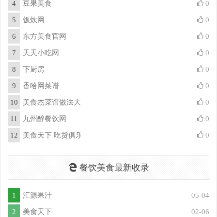
4
豆果美食
0
5
饭炊网
0
6
东方美食官网
0
7
天天小吃网
0
8
下厨房
0
9
香哈网菜谱
0
10
美食杰菜谱做法大全
0
11
九州醉餐饮网
0
12
美食天下 吃货俱乐部
0
餐饮美食最新收录
1
汇源果汁
05-04
2
美食天下
02-06