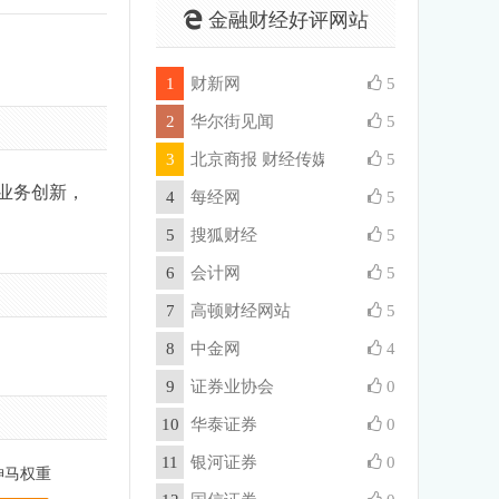
金融财经好评网站
1
财新网
5
2
华尔街见闻
5
3
北京商报 财经传媒集团
5
业务创新，
4
每经网
5
5
搜狐财经
5
6
会计网
5
7
高顿财经网站
5
8
中金网
4
9
证券业协会
0
10
华泰证券
0
11
银河证券
0
神马权重