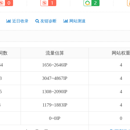
近日收录
友链诊断
网站测速
词数
流量估算
网站权
34
1656~2646IP
4
3
3047~4867IP
4
5
1308~2090IP
4
3
1179~1883IP
4
0~0IP
0