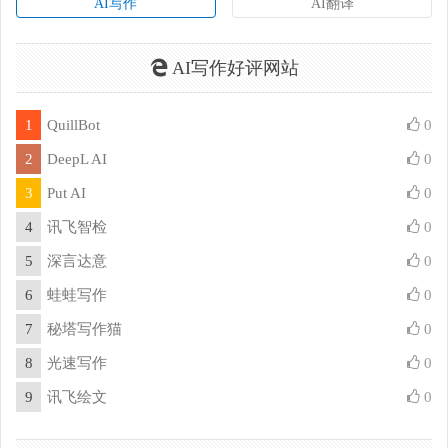
AI写作
AI翻译
AI写作好评网站
1
QuillBot
0
2
DeepL AI
0
3
Put AI
0
4
讯飞智检
0
5
深言达意
0
6
蛙蛙写作
0
7
秘塔写作猫
0
8
光速写作
0
9
讯飞绘文
0