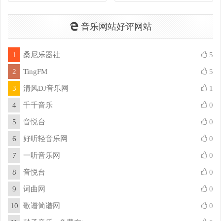
音乐网站好评网站
1
桑尼乐器社
5
2
TingFM
5
3
清风DJ音乐网
1
4
千千音乐
0
5
音悦台
0
6
好听轻音乐网
0
7
一听音乐网
0
8
音悦台
0
9
词曲网
0
10
歌谱简谱网
0