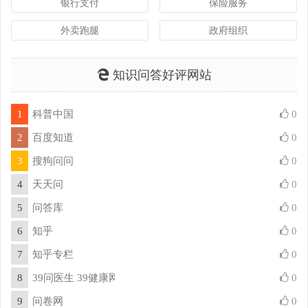
银行支付
保险服务
外卖跑腿
政府组织
知识问答好评网站
1
科普中国
0
2
百度知道
0
3
搜狗问问
0
4
天天问
0
5
问答库
0
6
知乎
0
7
知乎专栏
0
8
39问医生 39健康网问答频道
0
9
问卷网
0