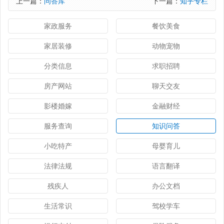
上一篇：
问答库
下一篇：
知乎专栏
家政服务
餐饮美食
家居装修
动物宠物
分类信息
求职招聘
房产网站
聊天交友
影楼婚嫁
金融财经
服务查询
知识问答
小吃特产
母婴育儿
法律法规
语言翻译
残疾人
办公文档
生活常识
驾校学车