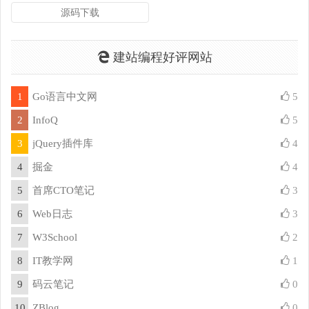
源码下载
建站编程好评网站
1
Go语言中文网
5
2
InfoQ
5
3
jQuery插件库
4
4
掘金
4
5
首席CTO笔记
3
6
Web日志
3
7
W3School
2
8
IT教学网
1
9
码云笔记
0
10
ZBlog
0