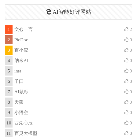
AI智能好评网站
1
文心一言
2
2
PicDoc
0
3
百小应
0
4
纳米AI
0
5
ima
0
6
子曰
0
7
AI鼠标
0
8
天燕
0
9
小悟空
0
10
西湖心辰
0
11
百灵大模型
0